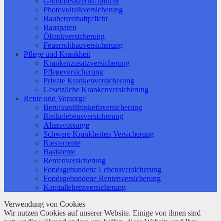
Grundbesitzerhaftpflicht
Photovoltaikversicherung
Bauherrenhaftpflicht
Bausparen
Öltankversicherung
Feuerrohbauversicherung
Pflege und Krankheit
Krankenzusatzversicherung
Pflegeversicherung
Private Krankenversicherung
Gesetzliche Krankenversicherung
Rente und Vorsorge
Berufs­unfähigkeitsversicherung
Risikolebensversicherung
Altersvorsorge
Schwere Krankheiten Versicherung
Riesterrente
Basisrente
Rentenversicherung
Fondsgebundene Lebensversicherung
Fondsgebundene Rentenversicherung
Kapitallebensversicherung
Verwendung von Cookies
Wir nutzen Cookies auf unserer Website. Einige von ihnen sind