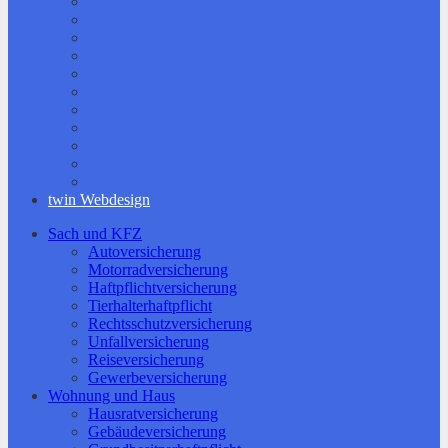
twin Webdesign
Sach und KFZ
Autoversicherung
Motorradversicherung
Haftpflichtversicherung
Tierhalterhaftpflicht
Rechtsschutzversicherung
Unfallversicherung
Reiseversicherung
Gewerbeversicherung
Wohnung und Haus
Hausratversicherung
Gebäudeversicherung