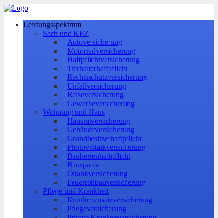
Leistungsspektrum
Sach und KFZ
Autoversicherung
Motorradversicherung
Haftpflichtversicherung
Tierhalterhaftpflicht
Rechtsschutzversicherung
Unfallversicherung
Reiseversicherung
Gewerbeversicherung
Wohnung und Haus
Hausratversicherung
Gebäudeversicherung
Grundbesitzerhaftpflicht
Photovoltaikversicherung
Bauherrenhaftpflicht
Bausparen
Öltankversicherung
Feuerrohbauversicherung
Pflege und Krankheit
Krankenzusatzversicherung
Pflegeversicherung
Private Krankenversicherung