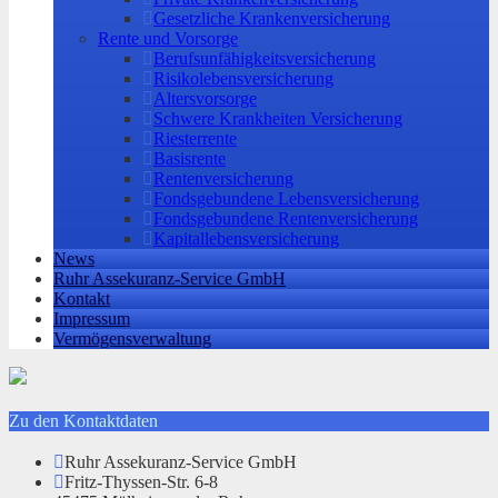
Gesetzliche Krankenversicherung
Rente und Vorsorge
Berufs­unfähigkeitsversicherung
Risikolebensversicherung
Altersvorsorge
Schwere Krankheiten Versicherung
Riesterrente
Basisrente
Rentenversicherung
Fondsgebundene Lebensversicherung
Fondsgebundene Rentenversicherung
Kapitallebensversicherung
News
Ruhr Assekuranz-Service GmbH
Kontakt
Impressum
Vermögensverwaltung
Zu den Kontaktdaten
Ruhr Assekuranz-Service GmbH
Fritz-Thyssen-Str. 6-8