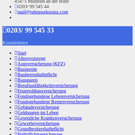
45475 Mülheim an der Ruhr
0203/ 99 545 44
mail@ruhrassekuranz.com
0203/ 99 545 33
Kontaktdaten
Start
Altersvorsorge
Autoversicherung (KFZ)
Basisrente
Bauherrenhaftpflicht
Bausparen
Berufs­unfähigkeitsversicherung
Feuerrohbauversicherung
Fondsgebundene Lebensversicherung
Fondsgebundene Rentenversicherung
Gebäudeversicherung
Geldsparen im Leben
Gesetzliche Krankenversicherung
Gewerbeversicherung
Grundbesitzerhaftpflicht
Haftpflichtversicherung