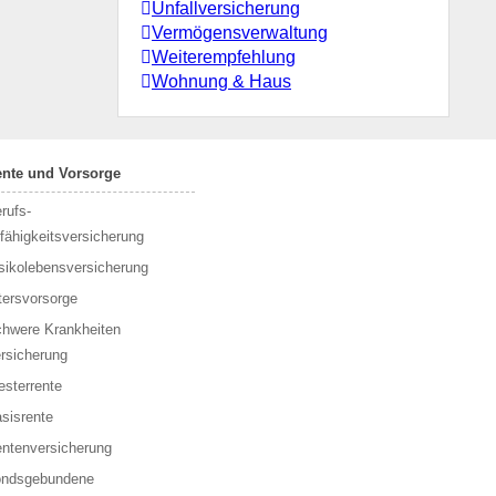
Unfallversicherung
Vermögensverwaltung
Weiterempfehlung
Wohnung & Haus
ente und Vorsorge
rufs­
fähigkeitsversicherung
sikolebensversicherung
tersvorsorge
hwere Krankheiten
rsicherung
esterrente
sisrente
ntenversicherung
ondsgebundene