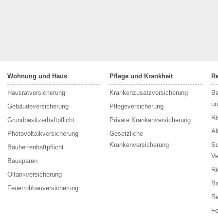
Wohnung und Haus
Pflege und Krankheit
R
Hausratversicherung
Krankenzusatzversicherung
Be
un
Gebäudeversicherung
Pflegeversicherung
Ri
Grundbesitzerhaftpflicht
Private Krankenversicherung
Al
Photovoltaikversicherung
Gesetzliche
Krankenversicherung
Sc
Bauherrenhaftpflicht
Ve
Bausparen
Ri
Öltankversicherung
Ba
Feuerrohbauversicherung
Re
F