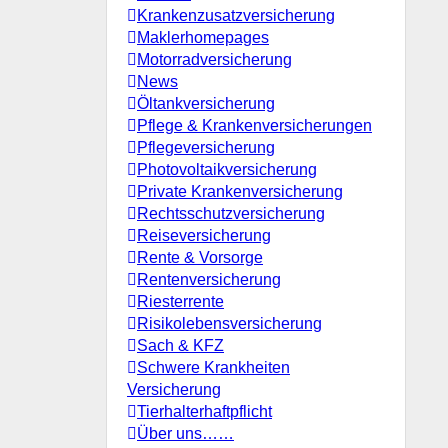
Krankenzusatzversicherung
Maklerhomepages
Motorradversicherung
News
Öltankversicherung
Pflege & Krankenversicherungen
Pflegeversicherung
Photovoltaikversicherung
Private Krankenversicherung
Rechtsschutzversicherung
Reiseversicherung
Rente & Vorsorge
Rentenversicherung
Riesterrente
Risikolebensversicherung
Sach & KFZ
Schwere Krankheiten
Versicherung
Tierhalterhaftpflicht
Über uns……