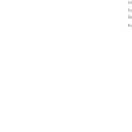
Le
F
Re
Ka