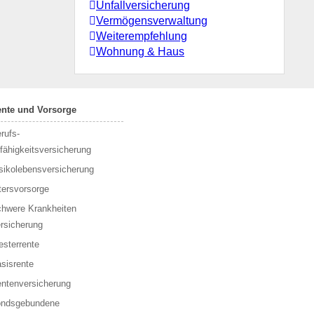
Unfallversicherung
Vermögensverwaltung
Weiterempfehlung
Wohnung & Haus
ente und Vorsorge
rufs­
fähigkeitsversicherung
sikolebensversicherung
tersvorsorge
hwere Krankheiten
rsicherung
esterrente
sisrente
ntenversicherung
ondsgebundene