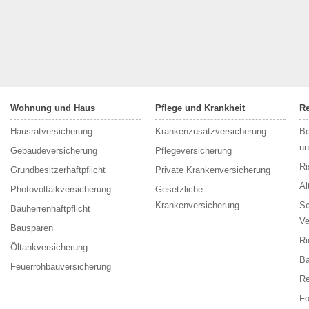
Wohnung und Haus
Pflege und Krankheit
R
Hausratversicherung
Krankenzusatzversicherung
Be
un
Gebäudeversicherung
Pflegeversicherung
Ri
Grundbesitzerhaftpflicht
Private Krankenversicherung
Al
Photovoltaikversicherung
Gesetzliche
Krankenversicherung
Sc
Bauherrenhaftpflicht
Ve
Bausparen
Ri
Öltankversicherung
Ba
Feuerrohbauversicherung
Re
F