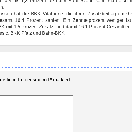
n 0,3 bis 1,8 Prozent. Je nach Bundesland kann man also b
n.
assen hat die BKK Vital inne, die ihren Zusatzbeitrag um 0,
gesamt 16,4 Prozent zahlen. Ein Zehntelprozent weniger is
 DAK mit 1,5 Prozent Zusatz- und damit 16,1 Prozent Gesamtbeit
classic, BKK Pfalz und Bahn-BKK.
rderliche Felder sind mit
*
markiert