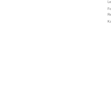
Le
F
Re
Ka