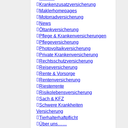
Krankenzusatzversicherung
Maklerhomepages
Motorradversicherung
News
Öltankversicherung
Pflege & Krankenversicherungen
Pflegeversicherung
Photovoltaikversicherung
Private Krankenversicherung
Rechtsschutzversicherung
Reiseversicherung
Rente & Vorsorge
Rentenversicherung
Riesterrente
Risikolebensversicherung
Sach & KFZ
Schwere Krankheiten
Versicherung
Tierhalterhaftpflicht
Über uns……